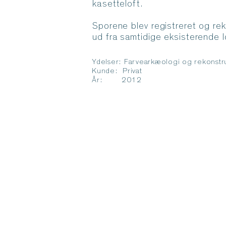
kasetteloft.
Sporene blev registreret og rek
ud fra samtidige eksisterende l
Ydelser: Farvearkæologi og rekonstruk
Kunde: Privat
År: 2012