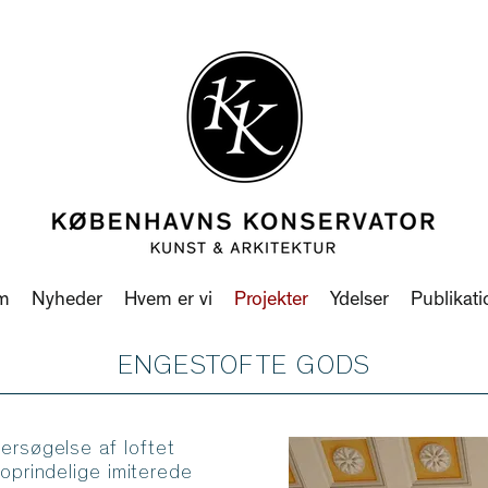
m
Nyheder
Hvem er vi
Projekter
Ydelser
Publikati
ENGESTOFTE GODS
ersøgelse af loftet
oprindelige imiterede